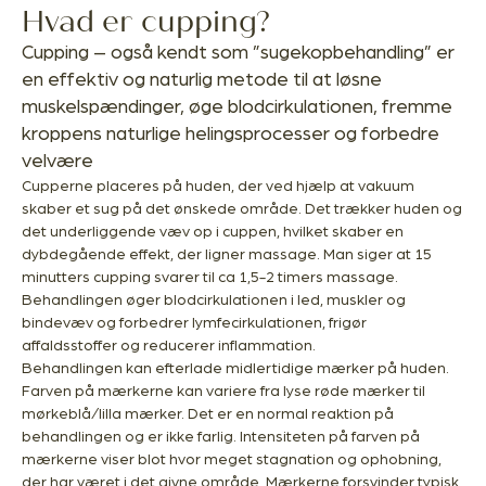
Hvad er cupping?
Cupping – også kendt som ”sugekopbehandling” er
en effektiv og naturlig metode til at løsne
muskelspændinger, øge blodcirkulationen, fremme
kroppens naturlige helingsprocesser og forbedre
velvære
Cupperne placeres på huden, der ved hjælp at vakuum
skaber et sug på det ønskede område. Det trækker huden og
det underliggende væv op i cuppen, hvilket skaber en
dybdegående effekt, der ligner massage. Man siger at 15
minutters cupping svarer til ca 1,5-2 timers massage.
Behandlingen øger blodcirkulationen i led, muskler og
bindevæv og forbedrer lymfecirkulationen, frigør
affaldsstoffer og reducerer inflammation.
Behandlingen kan efterlade midlertidige mærker på huden.
Farven på mærkerne kan variere fra lyse røde mærker til
mørkeblå/lilla mærker. Det er en normal reaktion på
behandlingen og er ikke farlig. Intensiteten på farven på
mærkerne viser blot hvor meget stagnation og ophobning,
der har været i det givne område. Mærkerne forsvinder typisk