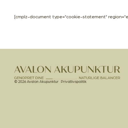
[cmplz-document type="cookie-statement" region="e
© 2026 Avalon Akupunktur
Privatlivspolitik