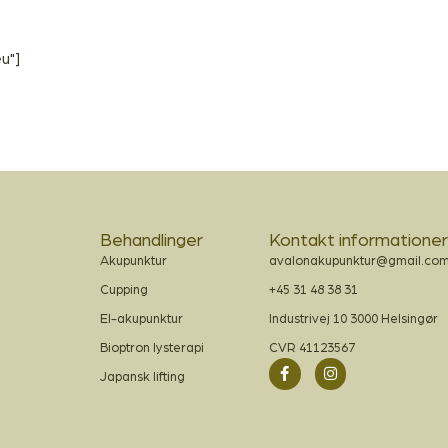
u"]
Behandlinger
Kontakt informatione
Akupunktur
avalonakupunktur@gmail.co
Cupping
+45 31 48 38 31
El-akupunktur
Industrivej 10 3000 Helsingør
Bioptron lysterapi
CVR 41123567
Japansk lifting