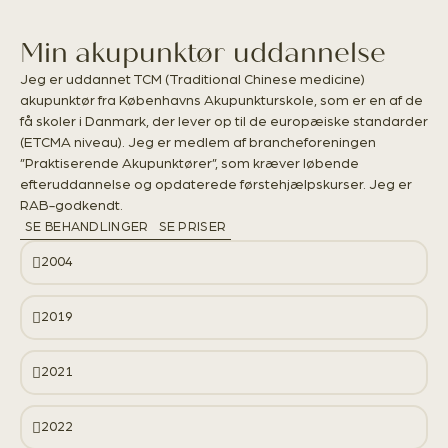
Min akupunktør uddannelse
Jeg er uddannet TCM (Traditional Chinese medicine)
akupunktør fra Københavns Akupunkturskole, som er en af de
få skoler i Danmark, der lever op til de europæiske standarder
(ETCMA niveau). Jeg er medlem af brancheforeningen
”Praktiserende Akupunktører”, som kræver løbende
efteruddannelse og opdaterede førstehjælpskurser. Jeg er
RAB-godkendt.
SE BEHANDLINGER
SE PRISER
2004
2019
2021
2022