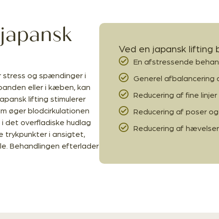
 japansk
Ved en japansk lifting
En afstressende behan
r stress og spændinger i
Generel afbalancering 
panden eller i kæben, kan
Reducering af fine linjer
pansk lifting stimulerer
m øger blodcirkulationen
Reducering af poser og
 i det overfladiske hudlag
Reducering af hævelse
 trykpunkter i ansigtet,
le. Behandlingen efterlader