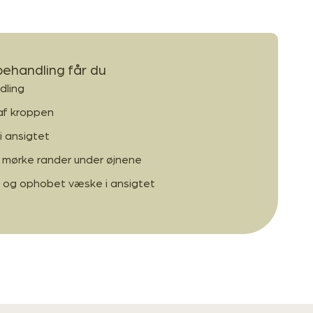
 behandling får du
dling
af kroppen
 i ansigtet
 mørke rander under øjnene
r og ophobet væske i ansigtet